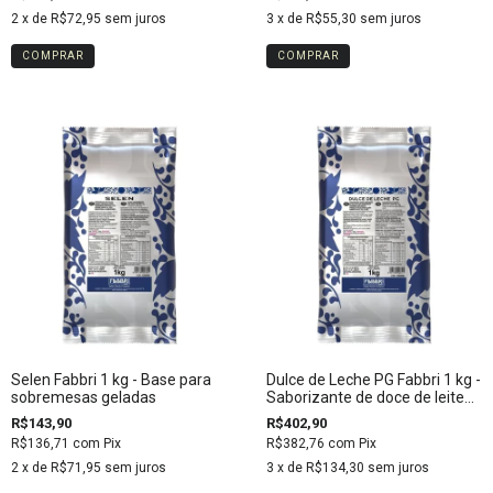
2
x de
R$72,95
sem juros
3
x de
R$55,30
sem juros
Selen Fabbri 1 kg - Base para
Dulce de Leche PG Fabbri 1 kg -
sobremesas geladas
Saborizante de doce de leite
em pó
R$143,90
R$402,90
R$136,71
com
Pix
R$382,76
com
Pix
2
x de
R$71,95
sem juros
3
x de
R$134,30
sem juros