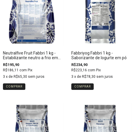
Neutralfive Fruit Fabbri 1 kg -
Fabbriyog Fabbri 1 kg -
Estabilizante neutro a frio em
Saborizante de Iogurte em pó
pó italiano
R$195,90
R$234,90
R$186,11
com
Pix
R$223,16
com
Pix
3
x de
R$65,30
sem juros
3
x de
R$78,30
sem juros