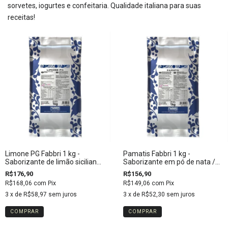
sorvetes, iogurtes e confeitaria. Qualidade italiana para suas
receitas!
Limone PG Fabbri 1 kg -
Pamatis Fabbri 1 kg -
Saborizante de limão siciliano
Saborizante em pó de nata /
em pó
mascarpone
R$176,90
R$156,90
R$168,06
com
Pix
R$149,06
com
Pix
3
x de
R$58,97
sem juros
3
x de
R$52,30
sem juros