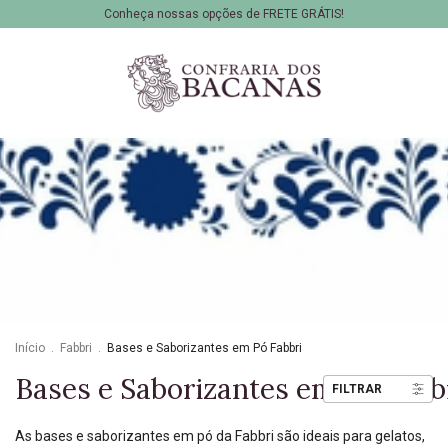
Conheça nossas opções de FRETE GRÁTIS!
Início
.
Fabbri
.
Bases e Saborizantes em Pó Fabbri
Bases e Saborizantes em Pó Fabb
FILTRAR
As bases e saborizantes em pó da Fabbri são ideais para gelatos,