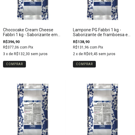
Chococake Cream Cheese
Lampone PG Fabbri 1 kg -
Fabbri 1 kg - Saborizante em
Saborizante de framboesa em
Pó
pó
R$396,90
R$138,90
R$377,06
com
Pix
R$131,96
com
Pix
3
x de
R$132,30
sem juros
2
x de
R$69,45
sem juros