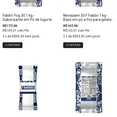
Fabbri Yog 30 1 kg -
Nevepann 50 F Fabbri 1 kg -
Saborizante em Pó de Iogurte
Base em pó a frio para gelatos
e sorvetes
R$177,90
R$107,90
R$169,01
com
Pix
R$102,51
com
Pix
3
x de
R$59,30
sem juros
2
x de
R$53,95
sem juros