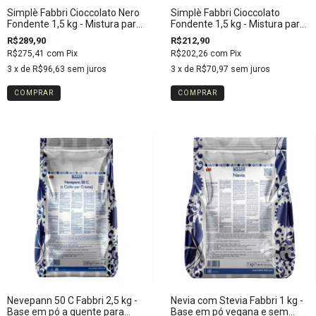
Simplè Fabbri Cioccolato Nero
Simplè Fabbri Cioccolato
Fondente 1,5 kg - Mistura para
Fondente 1,5 kg - Mistura para
gelato de chocolate extra black
gelato italiano de chocolate
R$289,90
R$212,90
R$275,41
com
Pix
R$202,26
com
Pix
3
x de
R$96,63
sem juros
3
x de
R$70,97
sem juros
Nevepann 50 C Fabbri 2,5 kg -
Nevia com Stevia Fabbri 1 kg -
Base em pó a quente para
Base em pó vegana e sem