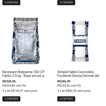
Nevepann Belpanna 100 C/F
Simplè Fabbri Cioccolato
Fabbri 2,5 kg - Base em pó a
Fondente Senza Derivati del
quente e a frio para gelatos e
Latte 1,5 kg - Mistura para
R$320,90
R$246,90
sorvetes
gelato de chocolate vegano
R$304,86
com
Pix
R$234,56
com
Pix
3
x de
R$106,97
sem juros
3
x de
R$82,30
sem juros