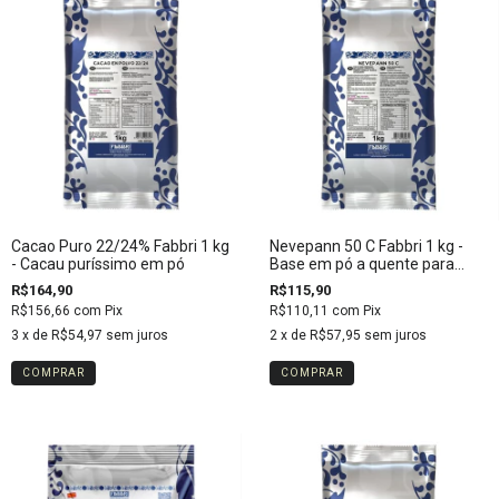
Cacao Puro 22/24% Fabbri 1 kg
Nevepann 50 C Fabbri 1 kg -
- Cacau puríssimo em pó
Base em pó a quente para
gelateria
R$164,90
R$115,90
R$156,66
com
Pix
R$110,11
com
Pix
3
x de
R$54,97
sem juros
2
x de
R$57,95
sem juros