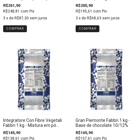
gelateria
açúcares para gelatos
R$261,90
R$205,90
R$248,81
com
Pix
R$195,61
com
Pix
3
x de
R$87,30
sem juros
3
x de
R$68,63
sem juros
Integratore Con Fibre Vegetali
Gran Piemonte Fabbri 1 kg -
Fabbri 1 kg - Mistura em pó
Base de chocolate 10/12%
para sorvetes base água
R$145,90
R$165,90
R$138,61
com
Pix
R$157,61
com
Pix