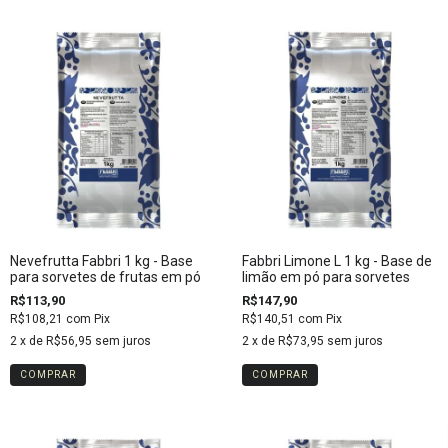
Nevefrutta Fabbri 1 kg - Base
Fabbri Limone L 1 kg - Base de
para sorvetes de frutas em pó
limão em pó para sorvetes
R$113,90
R$147,90
R$108,21
com
Pix
R$140,51
com
Pix
2
x de
R$56,95
sem juros
2
x de
R$73,95
sem juros