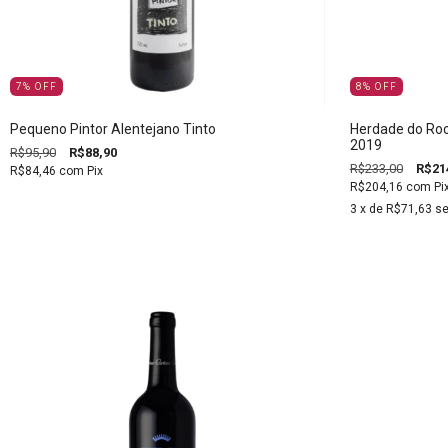
7
%
OFF
8
%
OFF
Pequeno Pintor Alentejano Tinto
Herdade do Roc
2019
R$95,90
R$88,90
R$233,00
R$21
R$84,46
com
Pix
R$204,16
com
Pi
3
x de
R$71,63
se