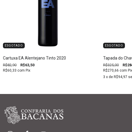
ESGOTADO
ESGOTADO
Cartuxa EA Alentejano Tinto 2020
Tapada do Chav
R$82,90
R$63,50
R$325,00
R$28
R$60,33
com
Pix
R$270,66
com
Pi
3
x de
R$94,97
se