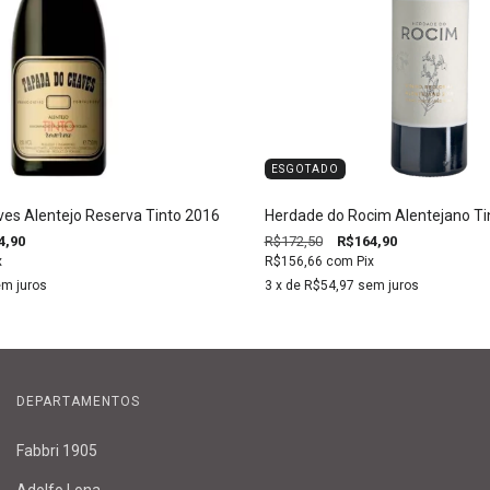
ESGOTADO
es Alentejo Reserva Tinto 2016
Herdade do Rocim Alentejano Ti
4,90
R$172,50
R$164,90
x
R$156,66
com
Pix
m juros
3
x de
R$54,97
sem juros
DEPARTAMENTOS
Fabbri 1905
Adolfo Lona