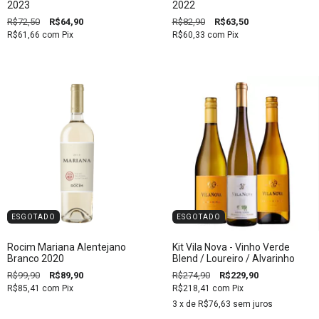
2023
2022
R$72,50
R$64,90
R$82,90
R$63,50
R$61,66
com
Pix
R$60,33
com
Pix
ESGOTADO
ESGOTADO
Rocim Mariana Alentejano
Kit Vila Nova - Vinho Verde
Branco 2020
Blend / Loureiro / Alvarinho
R$99,90
R$89,90
R$274,90
R$229,90
R$85,41
com
Pix
R$218,41
com
Pix
3
x de
R$76,63
sem juros