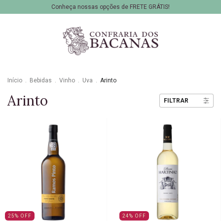
Conheça nossas opções de FRETE GRÁTIS!
Início
.
Bebidas
.
Vinho
.
Uva
.
Arinto
Arinto
FILTRAR
25
%
OFF
24
%
OFF