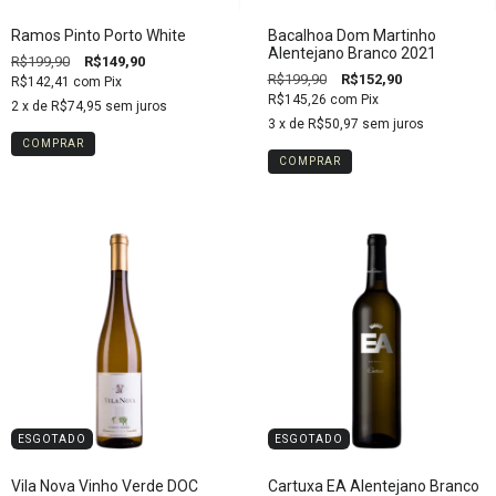
Ramos Pinto Porto White
Bacalhoa Dom Martinho
Alentejano Branco 2021
R$199,90
R$149,90
R$199,90
R$152,90
R$142,41
com
Pix
R$145,26
com
Pix
2
x de
R$74,95
sem juros
3
x de
R$50,97
sem juros
ESGOTADO
ESGOTADO
Vila Nova Vinho Verde DOC
Cartuxa EA Alentejano Branco