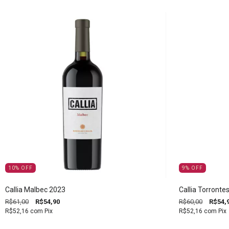
10
%
OFF
9
%
OFF
Callia Malbec 2023
Callia Torronte
R$61,00
R$54,90
R$60,00
R$54,
R$52,16
com
Pix
R$52,16
com
Pix