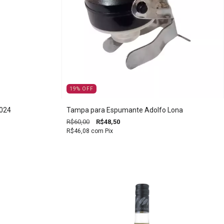
19
%
OFF
2024
Tampa para Espumante Adolfo Lona
R$60,00
R$48,50
R$46,08
com
Pix