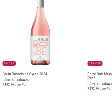
9
%
OFF
31
%
OFF
Callia Rosado de Syrah 2024
Entre Dois Mun
Rosé
R$60,00
R$54,90
R$79,90
R$54,
R$52,16
com
Pix
R$52,16
com
Pix