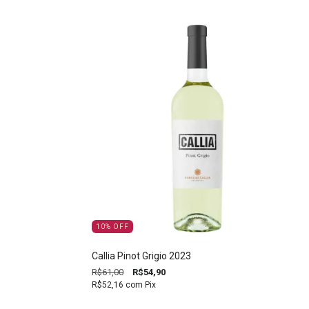
10
%
OFF
Callia Pinot Grigio 2023
R$61,00
R$54,90
R$52,16
com
Pix