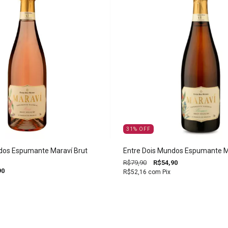
31
%
OFF
dos Espumante Maraví Brut
Entre Dois Mundos Espumante M
R$79,90
R$54,90
90
R$52,16
com
Pix