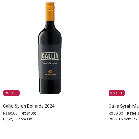
9
%
OFF
9
%
OFF
Callia Syrah Bonarda 2024
Callia Syrah M
R$60,00
R$54,90
R$60,00
R$54,
R$52,16
com
Pix
R$52,16
com
Pix