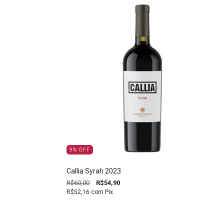
9
%
OFF
Callia Syrah 2023
R$60,00
R$54,90
R$52,16
com
Pix