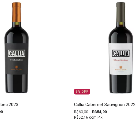
9
%
OFF
albec 2023
Callia Cabernet Sauvignon 2022
90
R$60,00
R$54,90
R$52,16
com
Pix