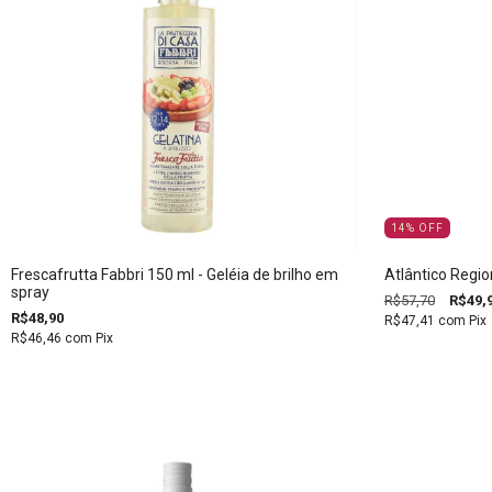
14
%
OFF
Frescafrutta Fabbri 150 ml - Geléia de brilho em
Atlântico Regio
spray
R$57,70
R$49,
R$48,90
R$47,41
com
Pix
R$46,46
com
Pix