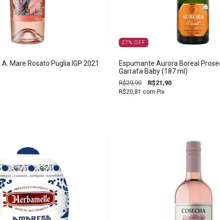
27
%
OFF
 A. Mare Rosato Puglia IGP 2021
Espumante Aurora Boreal Prosec
Garrafa Baby (187 ml)
R$29,90
R$21,90
R$20,81
com
Pix