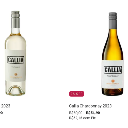
9
%
OFF
s 2023
Callia Chardonnay 2023
90
R$60,00
R$54,90
R$52,16
com
Pix