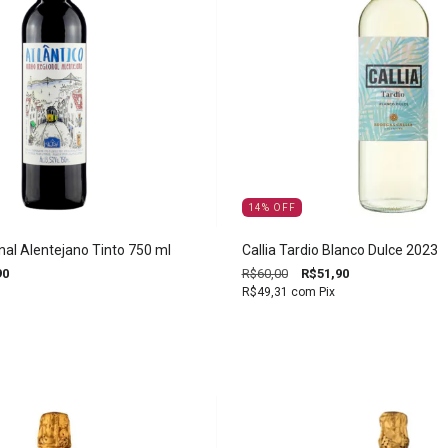
14
%
OFF
nal Alentejano Tinto 750 ml
Callia Tardio Blanco Dulce 2023
90
R$60,00
R$51,90
R$49,31
com
Pix