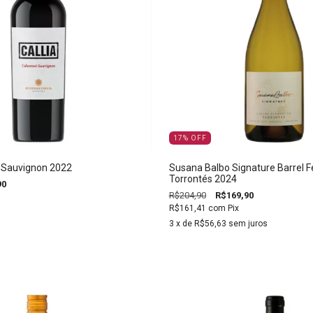
17
%
OFF
t Sauvignon 2022
Susana Balbo Signature Barrel 
Torrontés 2024
90
R$204,90
R$169,90
R$161,41
com
Pix
3
x de
R$56,63
sem juros