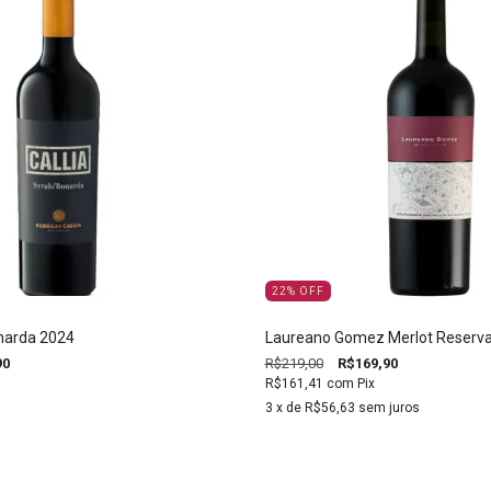
22
%
OFF
onarda 2024
Laureano Gomez Merlot Reserva
90
R$219,00
R$169,90
R$161,41
com
Pix
3
x de
R$56,63
sem juros