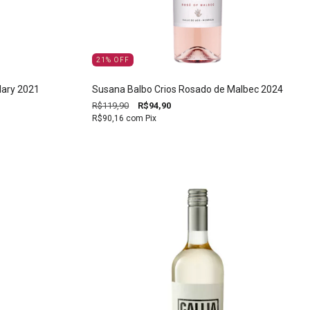
21
%
OFF
lary 2021
Susana Balbo Crios Rosado de Malbec 2024
R$119,90
R$94,90
R$90,16
com
Pix