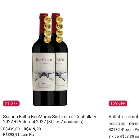
5
%
OFF
10
%
OFF
Susana Balbo BenMarco Sin Límites: Gualtallary
Vallisto Torron
2022 + Pedernal 2022 (KIT c/ 2 unidades)
R$210,80
R$18
R$439,80
R$419,90
R$180,41
com
Pi
R$398,91
com
Pix
3
x de
R$63,30
se