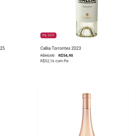
9
%
OFF
025
Callia Torrontes 2023
R$60,00
R$54,90
R$52,16
com
Pix