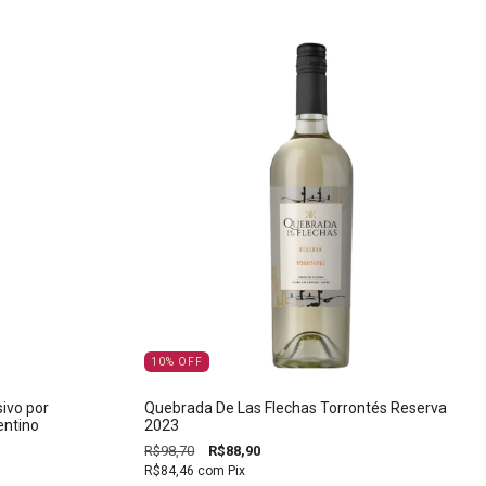
10
%
OFF
ivo por
Quebrada De Las Flechas Torrontés Reserva
entino
2023
R$98,70
R$88,90
R$84,46
com
Pix