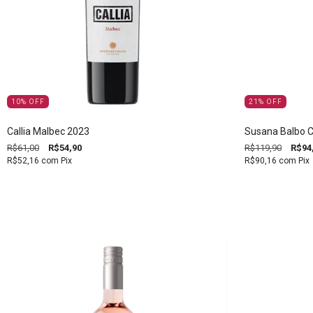
10
%
OFF
21
%
OFF
Callia Malbec 2023
Susana Balbo C
R$61,00
R$54,90
R$119,90
R$94
R$52,16
com
Pix
R$90,16
com
Pix