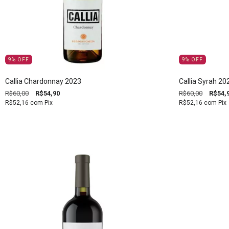
9
%
OFF
9
%
OFF
Callia Chardonnay 2023
Callia Syrah 20
R$60,00
R$54,90
R$60,00
R$54,
R$52,16
com
Pix
R$52,16
com
Pix