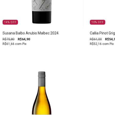
14
%
OFF
10
%
OFF
Susana Balbo Anubis Malbec 2024
Callia Pinot Gri
R$75,80
R$64,90
R$61,00
R$54,
R$61,66
com
Pix
R$52,16
com
Pix