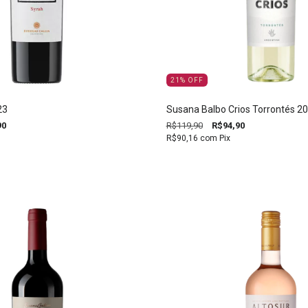
21
%
OFF
23
Susana Balbo Crios Torrontés 2
90
R$119,90
R$94,90
R$90,16
com
Pix