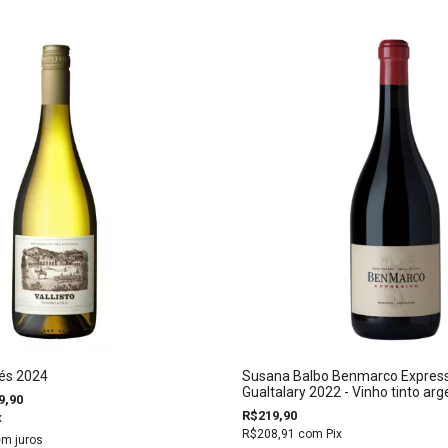
tés 2024
Susana Balbo Benmarco Express
Gualtalary 2022 - Vinho tinto arg
9,90
R$219,90
x
R$208,91
com
Pix
m juros