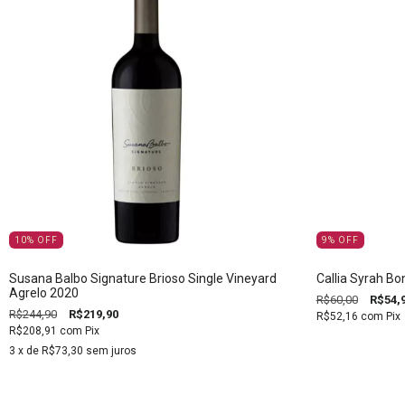
10
%
OFF
9
%
OFF
Susana Balbo Signature Brioso Single Vineyard
Callia Syrah B
Agrelo 2020
R$60,00
R$54,
R$244,90
R$219,90
R$52,16
com
Pix
R$208,91
com
Pix
3
x de
R$73,30
sem juros