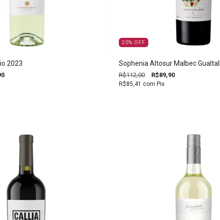
20
%
OFF
gio 2023
Sophenia Altosur Malbec Gualtal
90
R$112,00
R$89,90
R$85,41
com
Pix