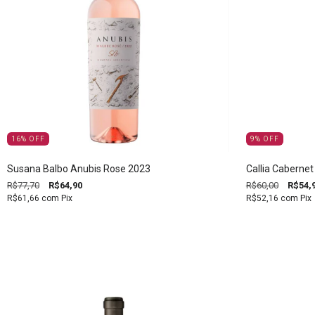
16
%
OFF
9
%
OFF
Susana Balbo Anubis Rose 2023
Callia Caberne
R$77,70
R$64,90
R$60,00
R$54,
R$61,66
com
Pix
R$52,16
com
Pix