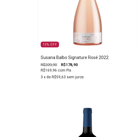
15
%
OFF
Susana Balbo Signature Rosé 2022
R$209,90
R$178,90
R$169,96
com
Pix
3
x de
R$59,63
sem juros