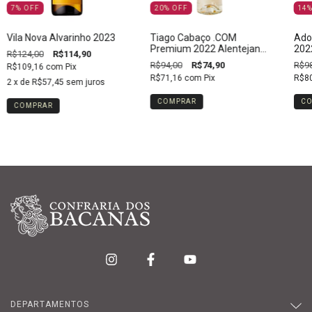
7
%
OFF
20
%
OFF
14
Vila Nova Alvarinho 2023
Tiago Cabaço .COM
Ado
Premium 2022 Alentejano
202
R$124,00
R$114,90
Branco
R$94,00
R$74,90
R$98
R$109,16
com
Pix
R$71,16
com
Pix
R$8
2
x de
R$57,45
sem juros
DEPARTAMENTOS