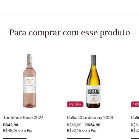
Para comprar com esse produto
9
%
OFF
10
Tantehue Rosé 2024
Callia Chardonnay 2023
Call
R$42,90
R$60,00
R$54,90
R$61
R$40,76
com
Pix
R$52,16
com
Pix
R$5