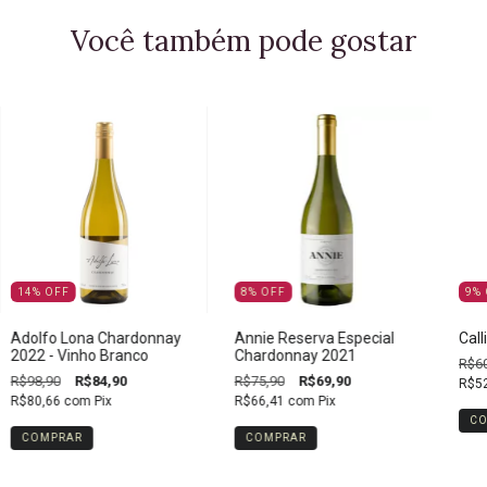
Você também pode gostar
14
%
OFF
8
%
OFF
9
%
Adolfo Lona Chardonnay
Annie Reserva Especial
Cal
2022 - Vinho Branco
Chardonnay 2021
R$60
R$98,90
R$84,90
R$75,90
R$69,90
R$5
R$80,66
com
Pix
R$66,41
com
Pix