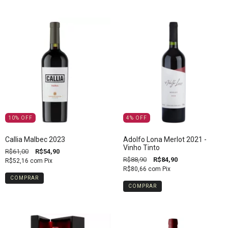
10
%
OFF
4
%
OFF
Callia Malbec 2023
Adolfo Lona Merlot 2021 -
Vinho Tinto
R$61,00
R$54,90
R$88,90
R$84,90
R$52,16
com
Pix
R$80,66
com
Pix