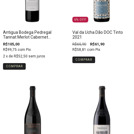
6
%
OFF
Antigua Bodega Pedregal
Val da Ucha Dão DOC Tinto
Tannat Merlot Cabernet
2021
Sauvignon Roble 2015
R$105,00
R$65,90
R$61,90
R$99,75
com
Pix
R$58,81
com
Pix
2
x de
R$52,50
sem juros