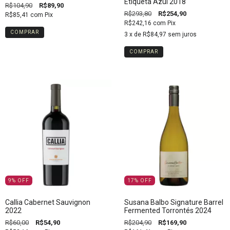
Etiqueta Azul 2018
R$104,90
R$89,90
R$293,80
R$254,90
R$85,41
com
Pix
R$242,16
com
Pix
3
x de
R$84,97
sem juros
9
%
OFF
17
%
OFF
Callia Cabernet Sauvignon
Susana Balbo Signature Barrel
2022
Fermented Torrontés 2024
R$60,00
R$54,90
R$204,90
R$169,90