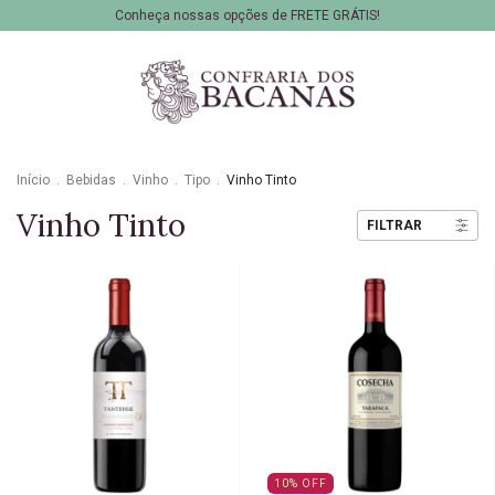
Conheça nossas opções de FRETE GRÁTIS!
Início
.
Bebidas
.
Vinho
.
Tipo
.
Vinho Tinto
Vinho Tinto
FILTRAR
10
%
OFF