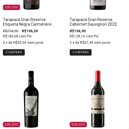
10
%
OFF
Tarapacá Gran Reserva
Tarapacá Gran Reserva
Etiqueta Negra Carménère
Cabernet Sauvignon 2022
2018
R$218,90
R$196,50
R$134,90
R$186,68
com
Pix
R$128,16
com
Pix
3
x de
R$65,50
sem juros
2
x de
R$67,45
sem juros
20
%
OFF
23
%
OFF