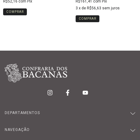
R$52,16
com
Pix
R$161,41
com
Pix
3
x de
R$56,63
sem juros
DEPARTAMENTOS
NAVEGAÇÃO