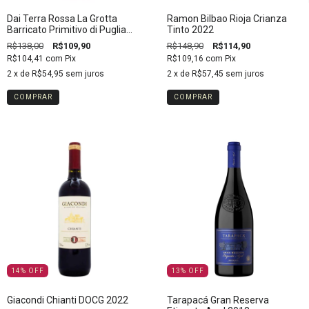
Dai Terra Rossa La Grotta
Ramon Bilbao Rioja Crianza
Barricato Primitivo di Puglia
Tinto 2022
IGP 2021 750 ml
R$138,00
R$109,90
R$148,90
R$114,90
R$104,41
com
Pix
R$109,16
com
Pix
2
x de
R$54,95
sem juros
2
x de
R$57,45
sem juros
14
%
OFF
13
%
OFF
Giacondi Chianti DOCG 2022
Tarapacá Gran Reserva