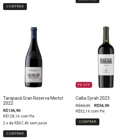
9
%
OFF
Tarapacá Gran Reserva Merlot
Callia Syrah 2023
2022
R$60,00
R$54,90
R$134,90
R$52,16
com
Pix
R$128,16
com
Pix
2
x de
R$67,45
sem juros