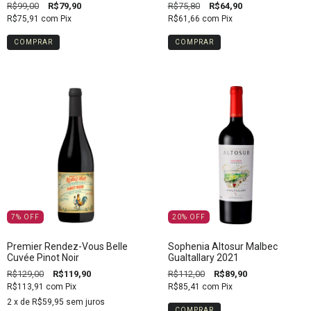
R$99,00
R$79,90
R$75,80
R$64,90
R$75,91
com
Pix
R$61,66
com
Pix
7
%
OFF
20
%
OFF
Premier Rendez-Vous Belle
Sophenia Altosur Malbec
Cuvée Pinot Noir
Gualtallary 2021
R$129,00
R$119,90
R$112,00
R$89,90
R$113,91
com
Pix
R$85,41
com
Pix
2
x de
R$59,95
sem juros