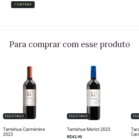
Para comprar com esse produto
ESGOTADO
ESGOTADO
ES
Tantehue Carménère
Tantehue Merlot 2023
Tar
2023
Car
R$42,90