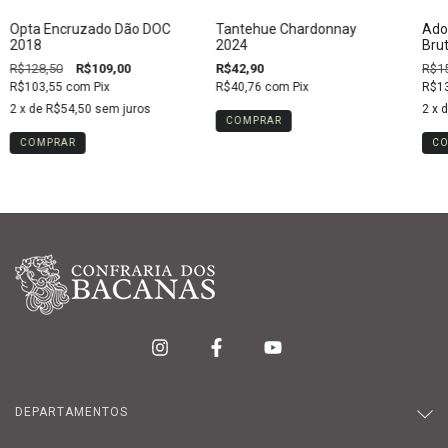
Opta Encruzado Dão DOC
Tantehue Chardonnay
Ado
2018
2024
Brut
R$128,50
R$109,00
R$42,90
R$15
R$103,55
com
Pix
R$40,76
com
Pix
R$1
2
x de
R$54,50
sem juros
2
x 
DEPARTAMENTOS