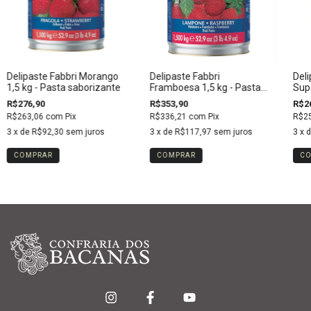
Delipaste Fabbri Morango
Delipaste Fabbri
Deli
1,5 kg - Pasta saborizante
Framboesa 1,5 kg - Pasta
Supe
saborizante
sabo
R$276,90
R$353,90
R$2
R$263,06
com
Pix
R$336,21
com
Pix
R$2
3
x de
R$92,30
sem juros
3
x de
R$117,97
sem juros
3
x 