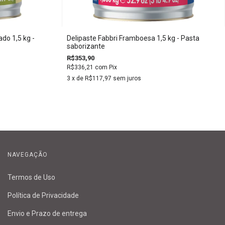
do 1,5 kg -
Delipaste Fabbri Framboesa 1,5 kg - Pasta
saborizante
R$353,90
R$336,21
com
Pix
3
x de
R$117,97
sem juros
NAVEGAÇÃO
Termos de Uso
Política de Privacidade
Envio e Prazo de entrega