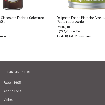
Cioccolato Fabbri / Cobertura
Delipaste Fabbri Pistache Granula
50 g
Pasta saborizante
R$309,90
x
R$294,41
com
Pix
m juros
3
x de
R$103,30
sem juros
DEPARTAMENTOS
Fabbri 1905
Adolfo Lona
Vinhos