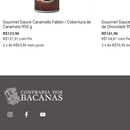
Gourmet Sauce Caramello Fabbri / Cobertura de
Gourmet Sauce 
Caramelo 950 g
de Chocolate 9
R$127,90
R$141,90
R$121,51
com
Pix
R$134,81
com
Pi
2
x de
R$63,95
sem juros
2
x de
R$70,95
se