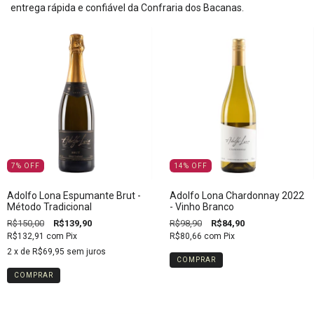
entrega rápida e confiável da Confraria dos Bacanas.
7
%
OFF
14
%
OFF
Adolfo Lona Espumante Brut -
Adolfo Lona Chardonnay 2022
Método Tradicional
- Vinho Branco
R$150,00
R$139,90
R$98,90
R$84,90
R$132,91
com
Pix
R$80,66
com
Pix
2
x de
R$69,95
sem juros