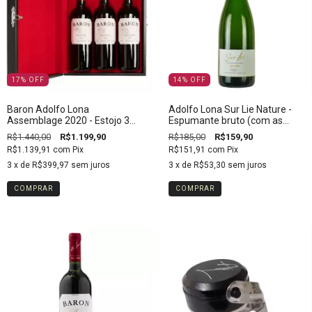
17
%
OFF
14
%
OFF
Baron Adolfo Lona
Adolfo Lona Sur Lie Nature -
Assemblage 2020 - Estojo 3
Espumante bruto (com as
Garrafas
borras)
R$1.440,00
R$1.199,90
R$185,00
R$159,90
R$1.139,91
com
Pix
R$151,91
com
Pix
3
x de
R$399,97
sem juros
3
x de
R$53,30
sem juros