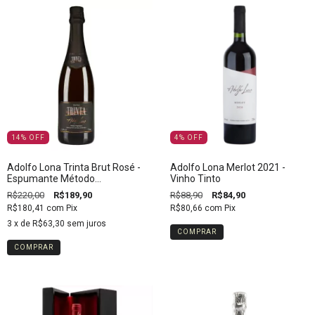
14
%
OFF
4
%
OFF
Adolfo Lona Trinta Brut Rosé -
Adolfo Lona Merlot 2021 -
Espumante Método
Vinho Tinto
Tradicional
R$220,00
R$189,90
R$88,90
R$84,90
R$180,41
com
Pix
R$80,66
com
Pix
3
x de
R$63,30
sem juros