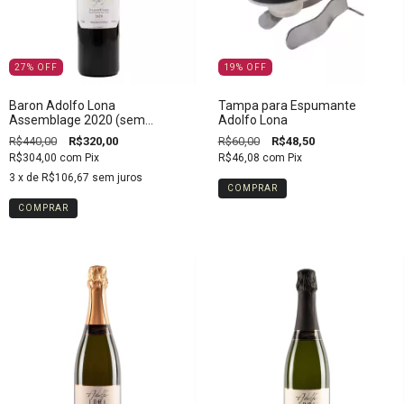
27
%
OFF
19
%
OFF
Baron Adolfo Lona
Tampa para Espumante
Assemblage 2020 (sem
Adolfo Lona
estojo)
R$440,00
R$320,00
R$60,00
R$48,50
R$304,00
com
Pix
R$46,08
com
Pix
3
x de
R$106,67
sem juros