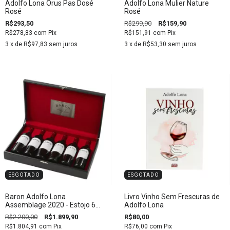
Adolfo Lona Orus Pas Dosé
Adolfo Lona Mulier Nature
Rosé
Rosé
R$293,50
R$299,90
R$159,90
R$278,83
com
Pix
R$151,91
com
Pix
3
x de
R$97,83
sem juros
3
x de
R$53,30
sem juros
ESGOTADO
ESGOTADO
Baron Adolfo Lona
Livro Vinho Sem Frescuras de
Assemblage 2020 - Estojo 6
Adolfo Lona
Garrafas
R$2.200,00
R$1.899,90
R$80,00
R$1.804,91
com
Pix
R$76,00
com
Pix